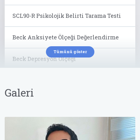
SCL90-R Psikolojik Belirti Tarama Testi
Beck Anksiyete Ölçeği Değerlendirme
Tümünü göster
Beck Depresyon Ölçeği
Mindfulness (Bilinçli Farkındalık)
Eğitimi
Galeri
Stres Yönetimi