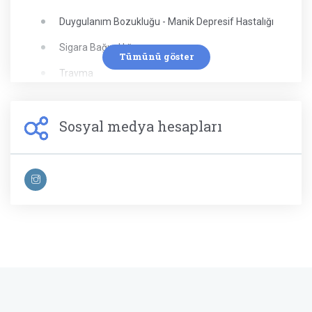
Duygulanım Bozukluğu - Manik Depresif Hastalığı
Sigara Bağımlılığı
Tümünü göster
Travma
Borderline (Sınırda) Kişilik Bozukluğu
Sosyal medya hesapları
Performans Kaygısı
Travma Sonrası Stres Bozukluğu
Hastalık Hastalığı (Hipokondriyazis)